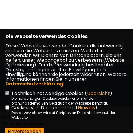
Die Webseite verwendet Cookies
Quelle:
Diese Webseite verwendet Cookies, die notwendig
CDU Kreisverband Darmstadt-Dieburg
sind, um die Webseite zu nutzen. Weiterhin
verwenden wir Dienste von Drittanbietern, die uns
helfen, unser Webangebot zu verbessern (Website-
Optmierung). Für die Verwendung bestimmter
Dienste, benötigen wir Ihre Einwilligung. Ihre
Einwilligung können Sie jederzeit widerrufen. Weitere
Homepage des CDU Stadtverbandes Pfungstadt
Informationen finden Sie in unserer
Datenschutzerklärung
.
Impressum
Datenschutz
Kontakt
Technisch notwendige Cookies (
Übersicht
)
Die notwendigen Cookies werden allein für den
ordnungsgemäßen Gebrauch der Webseite benötigt.
Cookies von Drittanbietern (
Hinweis
)
©2026 CDU Stadtverband
Derzeit verzichten wir auf Scripte von Drittanbietern auf der
Pfungstadt c/o Maximilian
Webseite.
Schimmel | Alle Rechte
vorbehalten.
Einverstanden