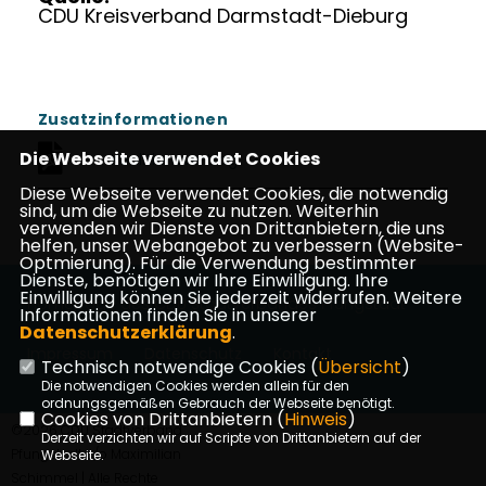
CDU Kreisverband Darmstadt-Dieburg
Zusatzinformationen
Die Webseite verwendet Cookies
Koalitionsvertrag
Diese Webseite verwendet Cookies, die notwendig
sind, um die Webseite zu nutzen. Weiterhin
verwenden wir Dienste von Drittanbietern, die uns
helfen, unser Webangebot zu verbessern (Website-
Optmierung). Für die Verwendung bestimmter
Dienste, benötigen wir Ihre Einwilligung. Ihre
Einwilligung können Sie jederzeit widerrufen. Weitere
Homepage des CDU Stadtverbandes Pfungstadt
Informationen finden Sie in unserer
Datenschutzerklärung
.
Impressum
Datenschutz
Kontakt
Technisch notwendige Cookies (
Übersicht
)
Die notwendigen Cookies werden allein für den
ordnungsgemäßen Gebrauch der Webseite benötigt.
Cookies von Drittanbietern (
Hinweis
)
©2026 CDU Stadtverband
Derzeit verzichten wir auf Scripte von Drittanbietern auf der
Pfungstadt c/o Maximilian
Webseite.
Schimmel | Alle Rechte