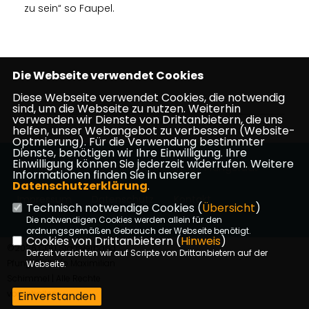
zu sein“ so Faupel.
Die Webseite verwendet Cookies
Diese Webseite verwendet Cookies, die notwendig
sind, um die Webseite zu nutzen. Weiterhin
verwenden wir Dienste von Drittanbietern, die uns
helfen, unser Webangebot zu verbessern (Website-
Optmierung). Für die Verwendung bestimmter
Dienste, benötigen wir Ihre Einwilligung. Ihre
Einwilligung können Sie jederzeit widerrufen. Weitere
Homepage des CDU Stadtverbandes Pfungstadt
Informationen finden Sie in unserer
Datenschutzerklärung
.
Impressum
Datenschutz
Kontakt
Technisch notwendige Cookies (
Übersicht
)
Die notwendigen Cookies werden allein für den
ordnungsgemäßen Gebrauch der Webseite benötigt.
Cookies von Drittanbietern (
Hinweis
)
©2026 CDU Stadtverband
Derzeit verzichten wir auf Scripte von Drittanbietern auf der
Pfungstadt c/o Maximilian
Webseite.
Schimmel | Alle Rechte
vorbehalten.
Einverstanden